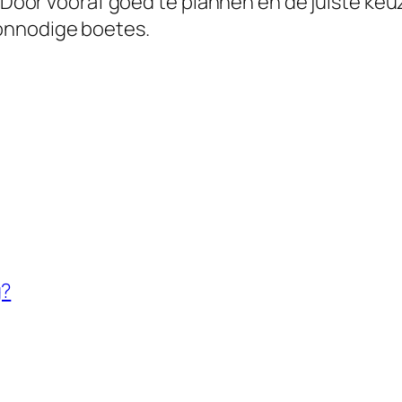
. Door vooraf goed te plannen en de juiste keu
onnodige boetes.
g?