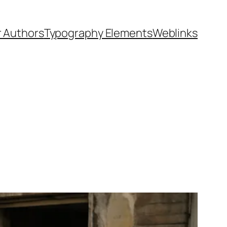
 Authors
Typography Elements
Weblinks