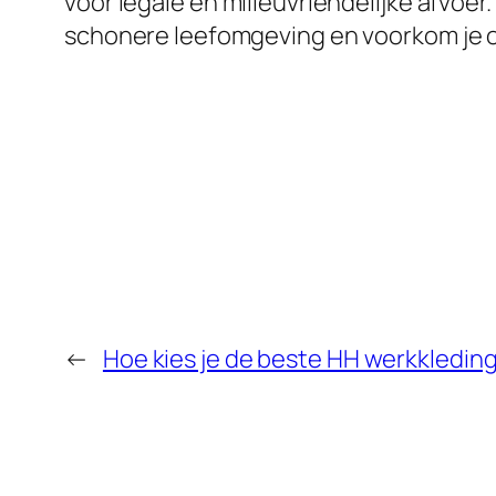
voor legale en milieuvriendelijke afvoer
schonere leefomgeving en voorkom je 
←
Hoe kies je de beste HH werkkledin