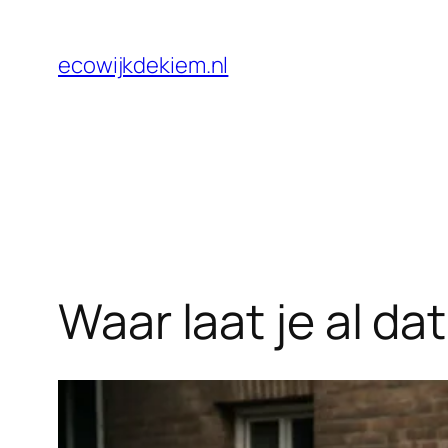
Skip
to
ecowijkdekiem.nl
content
Waar laat je al d