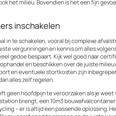
 ook het milieu. Bovendien is het een fijn gev
kers inschakelen
l in te schakelen, vooral bij complexe afvalst
iste vergunningen en kennis om alles volgen
veel gedoe bespaart. Kijk wel goed naar certi
oophandel en beschikken over de juiste milieu
sport en eventuele stortkosten zijn inbegrepe
dan alles zelf regelen.
t geen hoofdpijn te veroorzaken als je weet w
station brengt, een 10m3 bouwafvalcontaine
cling – er is altijd een passende oplossing. He