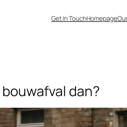
Get In Touch
Homepage
Our
at bouwafval dan?